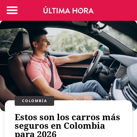
Colombia
Judicial
Deportes
Politica
Positivas
Regiones
Entretenimiento
Vida
Mundo
Más
COLOMBIA
Virales
Tecnología
Estos son los carros más
Economía
seguros en Colombia
para 2026
Estilo de vida