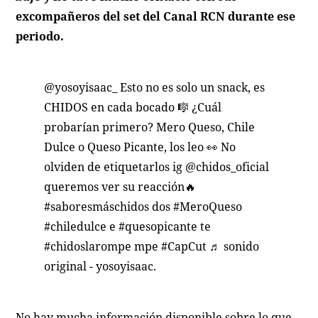
excompañeros del set del
Canal RCN
durante ese
periodo.
@yosoyisaac_
Esto no es solo un snack, es
CHIDOS en cada bocado 🎼 ¿Cuál
probarían primero? Mero Queso, Chile
Dulce o Queso Picante, los leo 👀 No
olviden de etiquetarlos ig @chidos_oficial
queremos ver su reacción🔥
#saboresmáschidos
dos
#MeroQueso
#chiledulce
e
#quesopicante
te
#chidoslarompe
mpe
#CapCut
♬ sonido
original - yosoyisaac.
No hay mucha información disponible sobre lo que