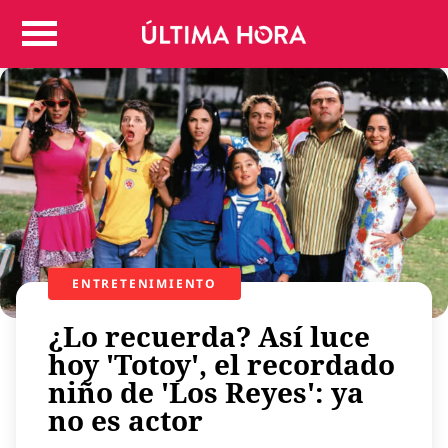
Colombia
Judicial
Deportes
Politica
Positivas
Regiones
Entretenimiento
Vida
Mundo
ENTRETENIMIENTO
Más
¿Lo recuerda? Así luce
Virales
hoy 'Totoy', el recordado
Tecnología
niño de 'Los Reyes': ya
Economía
no es actor
Estilo de vida