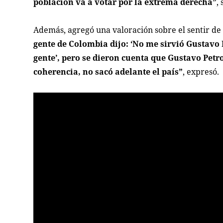
población va a votar por la extrema derecha”
,
Además, agregó una valoración sobre el sentir de 
gente de Colombia dijo: ‘No me sirvió Gustavo P
gente’, pero se dieron cuenta que Gustavo Pet
coherencia, no sacó adelante el país”
, expresó.