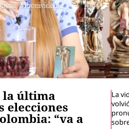
 la última
La vi
volvi
s elecciones
pron
olombia: “va a
sobre