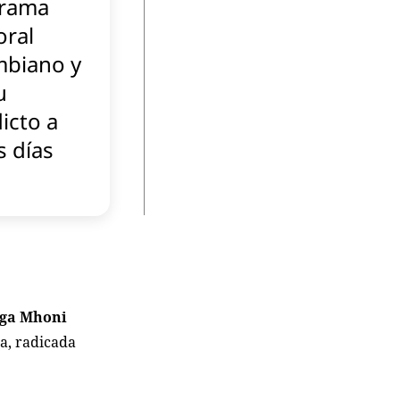
rama
oral
mbiano y
u
icto a
 días
oga Mhoni
a, radicada