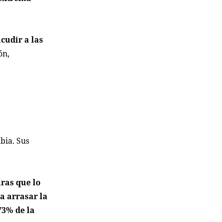
cudir a las
ón,
bia. Sus
ras que lo
 a arrasar la
73% de la