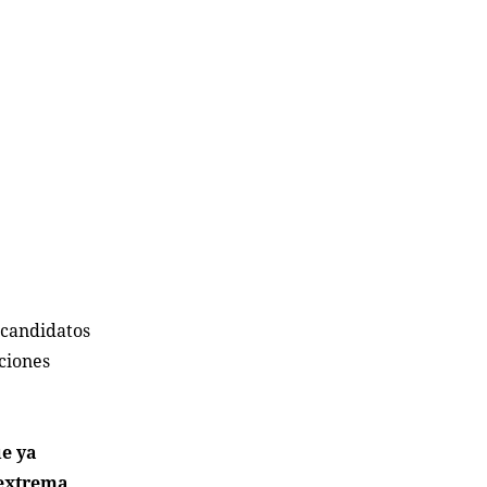
 candidatos
ciones
ue ya
 extrema