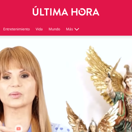
Entretenimiento
Vida
Mundo
Más
Virales
Tecnología
Economía
Estilo de vida
Contenido patrocinado
Instagram