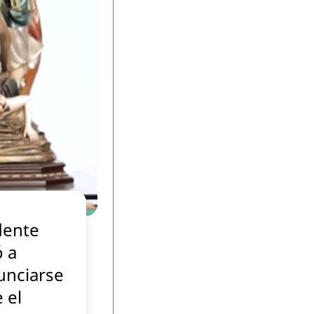
dente
ó a
unciarse
 el