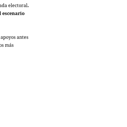
ada electoral
.
l escenario
 apoyos antes
dos más