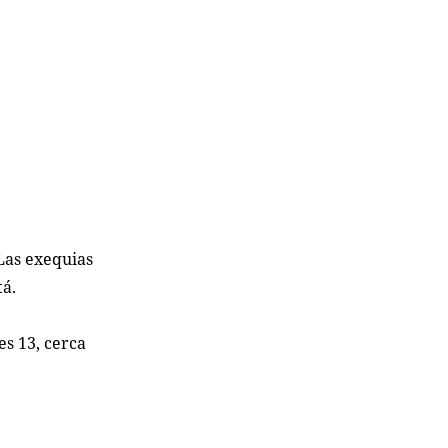
 Las exequias
tá.
es 13, cerca