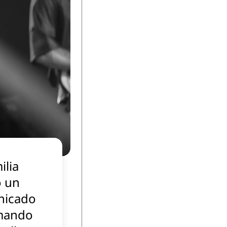
ilia
ó un
nicado
mando