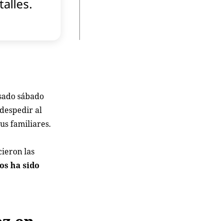
talles.
asado sábado
despedir al
us familiares.
ieron las
ios ha sido