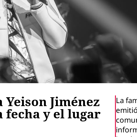
 Yeison Jiménez
La fam
emiti
a fecha y el lugar
comu
infor