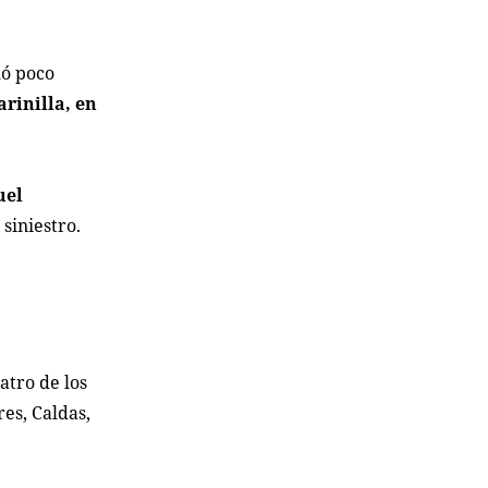
ló poco
rinilla, en
uel
 siniestro.
atro de los
es, Caldas,