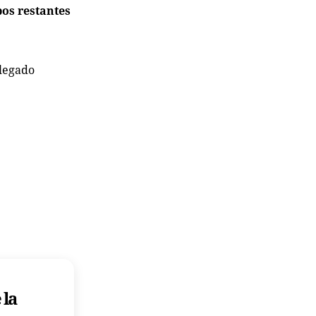
pos restantes
 legado
 la