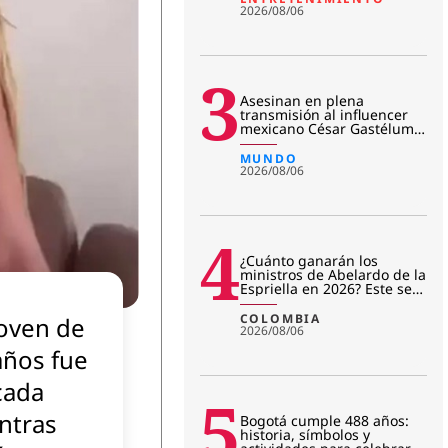
2026/08/06
3
Asesinan en plena
transmisión al influencer
mexicano César Gastélum:
revelan primera hipótesis
del c
MUNDO
2026/08/06
4
¿Cuánto ganarán los
ministros de Abelardo de la
Espriella en 2026? Este será
su salario mensual
COLOMBIA
joven de
2026/08/06
años fue
cada
5
ntras
Bogotá cumple 488 años:
historia, símbolos y