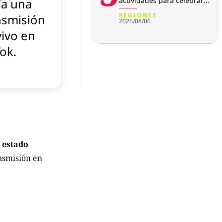
ía una
actividades para celebrar
su aniversario
REGIONES
nsmisión
2026/08/06
vivo en
ok.
l estado
nsmisión en