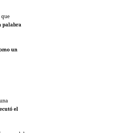
s que
a palabra
como un
 una
ecutó el