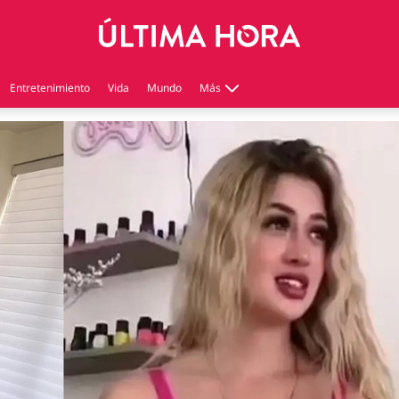
Entretenimiento
Vida
Mundo
Más
Virales
Tecnología
Economía
Estilo de vida
Contenido patrocinado
Instagram