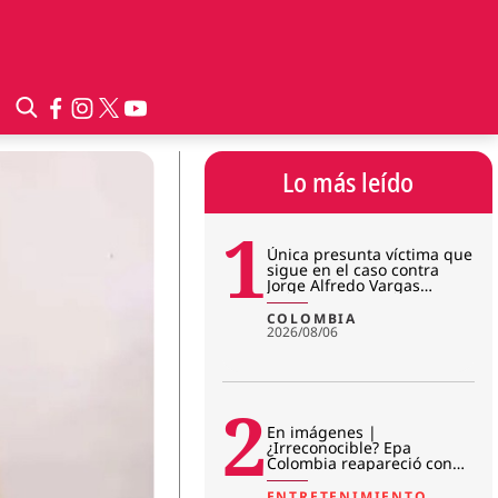
Lo más leído
1
Única presunta víctima que
sigue en el caso contra
Jorge Alfredo Vargas
rompió el silencio: “No me r
COLOMBIA
2026/08/06
2
En imágenes |
¿Irreconocible? Epa
Colombia reapareció con
sorpresivo cambio físico en
prisión
ENTRETENIMIENTO