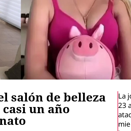
el salón de belleza
La 
23 
 casi un año
ata
inato
mie