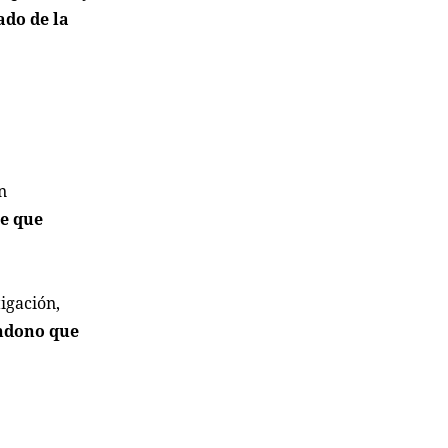
ado de la
n
he que
igación,
andono que