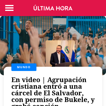
Colombia
Judicial
Deportes
Politica
Positivas
Regiones
Entretenimiento
Vida
Mundo
MUNDO
Más
En video | Agrupación
Virales
cristiana entró a una
Tecnología
cárcel de El Salvador,
Economía
con permiso de Bukele, y
Estilo de vida