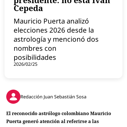
presidente: no está Iván
Contenido patrocinado
Cepeda
Instagram
Mauricio Puerta analizó
elecciones 2026 desde la
astrología y mencionó dos
nombres con
posibilidades
2026/02/25
Redacción Juan Sebastián Sosa
El reconocido astrólogo colombiano Mauricio
Puerta generó atención al referirse a las