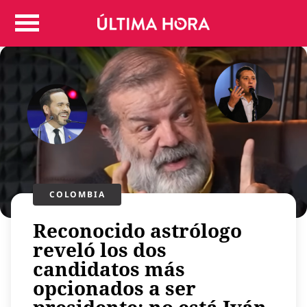
Colombia
Judicial
Deportes
Politica
Positivas
Regiones
Entretenimiento
Vida
Mundo
COLOMBIA
Más
Reconocido astrólogo
Virales
reveló los dos
Tecnología
candidatos más
Economía
opcionados a ser
Estilo de vida