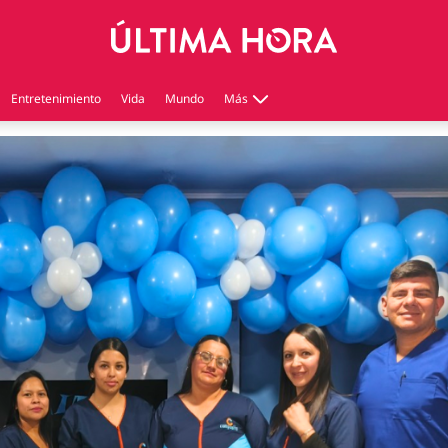
Entretenimiento
Vida
Mundo
Más
Virales
Tecnología
Economía
Estilo de vida
Contenido patrocinado
Instagram