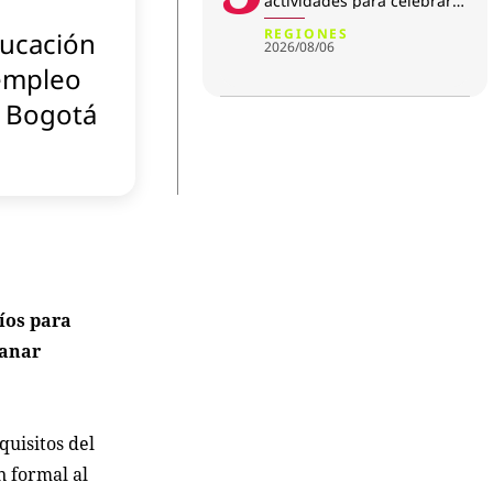
actividades para celebrar
su aniversario
REGIONES
ucación
2026/08/06
empleo
 Bogotá
fíos para
ganar
quisitos del
n formal al