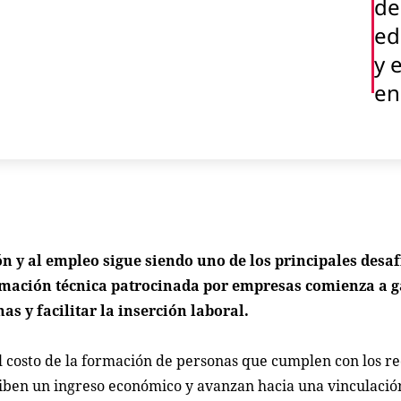
de
ed
y 
en
ón y al empleo sigue siendo uno de los principales desa
rmación técnica patrocinada por empresas comienza a 
s y facilitar la inserción laboral.
 costo de la formación de personas que cumplen con los re
iben un ingreso económico y avanzan hacia una vinculació