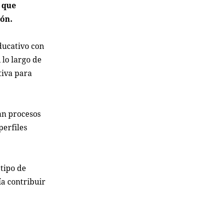
s que
ión.
ducativo con
 lo largo de
tiva para
an procesos
perfiles
 tipo de
a contribuir