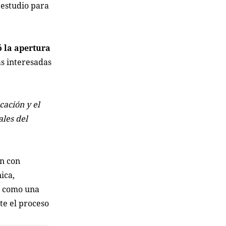
 estudio para
 la apertura
as interesadas
cación y el
ales del
en con
ica,
va como una
te el proceso