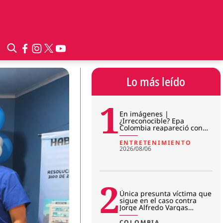
Lo más leído
1
En imágenes |
¿Irreconocible? Epa
Colombia reapareció con
sorpresivo cambio físico en
prisión
ENTRETENIMIENTO
2026/08/06
2
Única presunta víctima que
sigue en el caso contra
Jorge Alfredo Vargas
rompió el silencio: “No me r
COLOMBIA