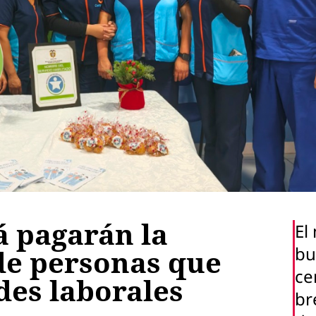
 pagarán la
El
bu
de personas que
ce
es laborales
br