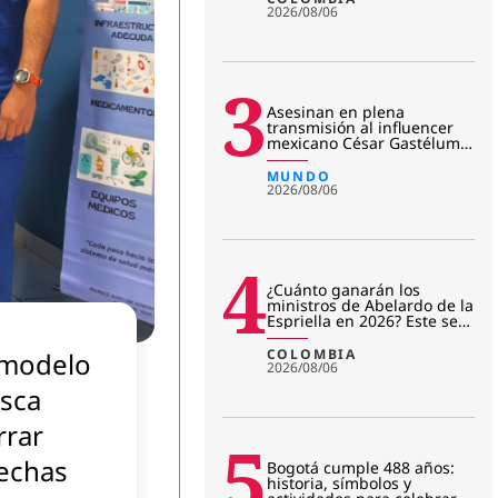
2026/08/06
3
Asesinan en plena
transmisión al influencer
mexicano César Gastélum:
revelan primera hipótesis
del c
MUNDO
2026/08/06
4
¿Cuánto ganarán los
ministros de Abelardo de la
Espriella en 2026? Este será
su salario mensual
COLOMBIA
 modelo
2026/08/06
sca
rrar
5
echas
Bogotá cumple 488 años:
historia, símbolos y