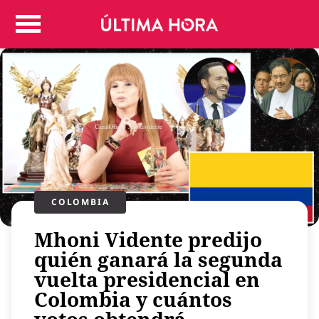
Colombia
Judicial
Deportes
Politica
Positivas
Regiones
Entretenimiento
Vida
Mundo
COLOMBIA
Más
Mhoni Vidente predijo
Virales
quién ganará la segunda
Tecnología
vuelta presidencial en
Economía
Colombia y cuántos
Estilo de vida