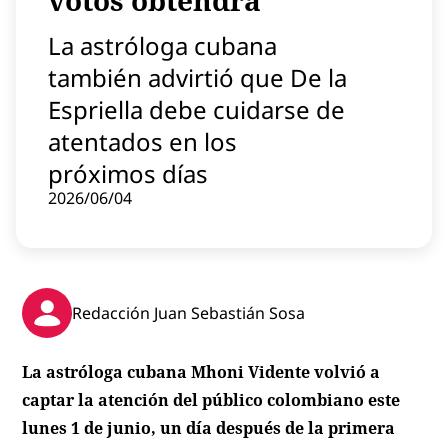
votos obtendrá
Contenido patrocinado
La astróloga cubana
Instagram
también advirtió que De la
Espriella debe cuidarse de
atentados en los
próximos días
2026/06/04
Redacción Juan Sebastián Sosa
La astróloga cubana Mhoni Vidente volvió a
captar la atención del público colombiano este
lunes 1 de junio, un día después de la primera